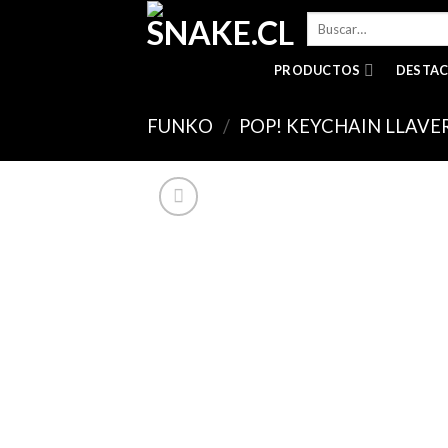
Skip
Buscar
to
por:
content
PRODUCTOS
DESTA
FUNKO
/
POP! KEYCHAIN LLAVE