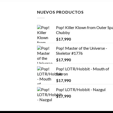
NUEVOS PRODUCTOS
Pop! Killer Klown from Outer Spa
Chubby
$
17,990
Pop! Master of the Universe -
Skeletor #1776
$
17,990
Pop! LOTR/Hobbit - Mouth of
Sauron
$
17,990
Pop! LOTR/Hobbit - Nazgul
$
17,990