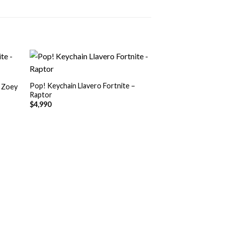
+
Pop! Keychain Llavero Fortnite –
– Zoey
Raptor
$
4,990
+
Pop! Keychain Llav
Ragnarok
$
4,990