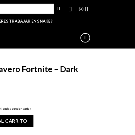
$
0
ERES TRABAJAR EN SNAKE?
avero Fortnite – Dark
 tiendas pueden variar.
e - Dark Vanguard cantidad
AL CARRITO