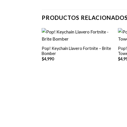
PRODUCTOS RELACIONADO
+
+
Pop! Keychain Llavero Fortnite – Brite
Pop!
Bomber
Towe
$
4,990
$
4,9