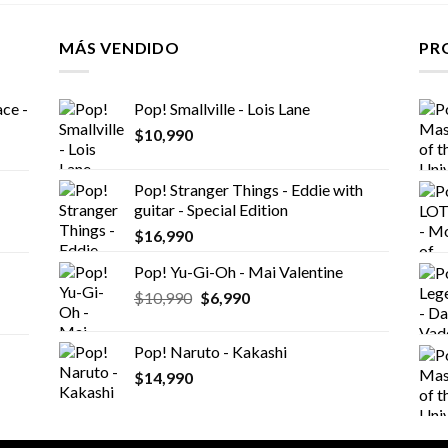
MÁS VENDIDO
PR
ce -
Pop! Smallville - Lois Lane
$
10,990
Pop! Stranger Things - Eddie with
guitar - Special Edition
$
16,990
Pop! Yu-Gi-Oh - Mai Valentine
El
El
$
10,990
$
6,990
precio
precio
original
actual
Pop! Naruto - Kakashi
era:
es:
$
14,990
$10,990.
$6,990.