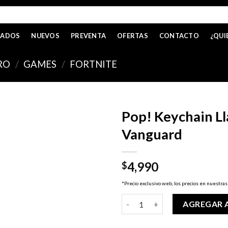
CADOS
NUEVOS
PREVENTA
OFERTAS
CONTACTO
¿QUI
RO
/
GAMES
/
FORTNITE
Pop! Keychain Ll
Vanguard
4,990
$
*Precio exclusivo web, los precios en nuestras
Pop! Keychain Llavero Fortnit
AGREGAR 