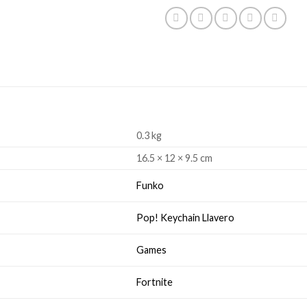
0.3 kg
16.5 × 12 × 9.5 cm
Funko
Pop! Keychain Llavero
Games
Fortnite