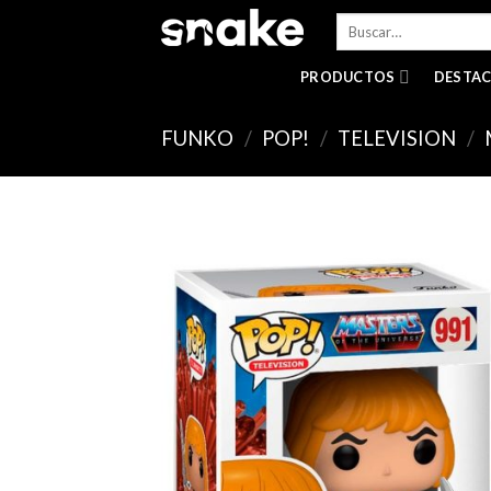
Skip
Buscar
to
por:
content
PRODUCTOS
DESTA
FUNKO
/
POP!
/
TELEVISION
/