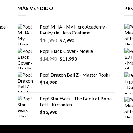
MÁS VENDIDO
PR
ce -
Pop! MHA - My Hero Academy -
Ryukyu in Hero Costume
El
El
$
10,990
$
7,990
precio
precio
Pop! Black Cover - Noelle
original
actual
El
El
$
14,990
era:
$
11,990
es:
precio
precio
$10,990.
$7,990.
original
actual
Pop! Dragon Ball Z - Master Roshi
era:
es:
$
14,990
$14,990.
$11,990.
Pop! Star Wars - The Book of Boba
Fett - Krrsantan
$
13,990