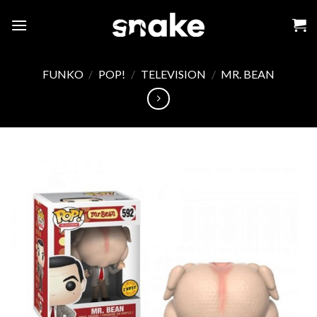
Skip
to
content
FUNKO
/
POP!
/
TELEVISION
/
MR. BEAN