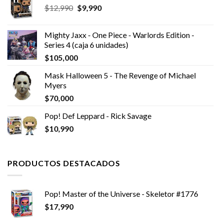
El
El
$
12,990
$
9,990
precio
precio
original
actual
Mighty Jaxx - One Piece - Warlords Edition -
era:
es:
Series 4 (caja 6 unidades)
$12,990.
$9,990.
$
105,000
Mask Halloween 5 - The Revenge of Michael
Myers
$
70,000
Pop! Def Leppard - Rick Savage
$
10,990
PRODUCTOS DESTACADOS
Pop! Master of the Universe - Skeletor #1776
$
17,990