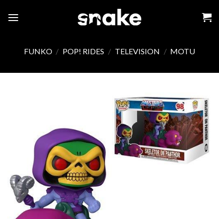
Skip
to
content
FUNKO
/
POP! RIDES
/
TELEVISION
/
MOTU