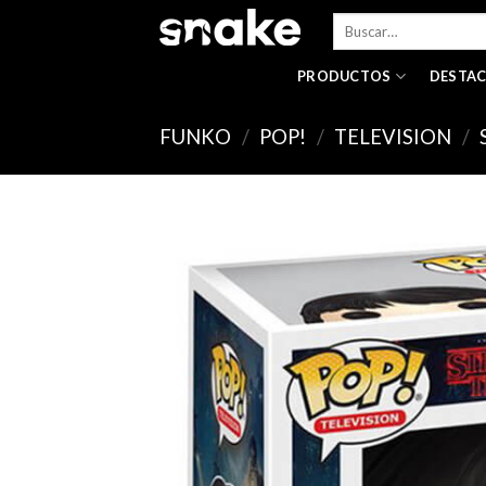
Skip
Buscar
to
por:
content
PRODUCTOS
DESTA
FUNKO
/
POP!
/
TELEVISION
/