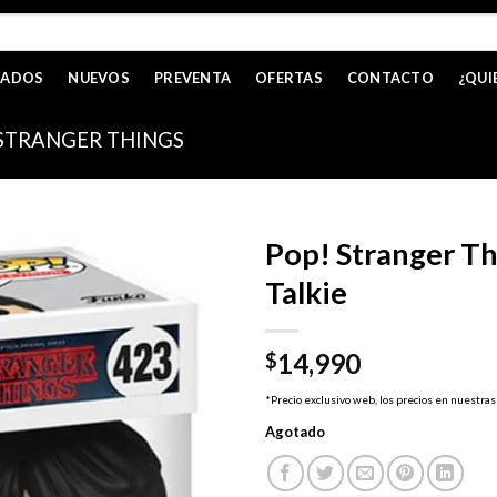
CADOS
NUEVOS
PREVENTA
OFERTAS
CONTACTO
¿QUI
STRANGER THINGS
Pop! Stranger Th
Talkie
14,990
$
*Precio exclusivo web, los precios en nuestras
Agotado