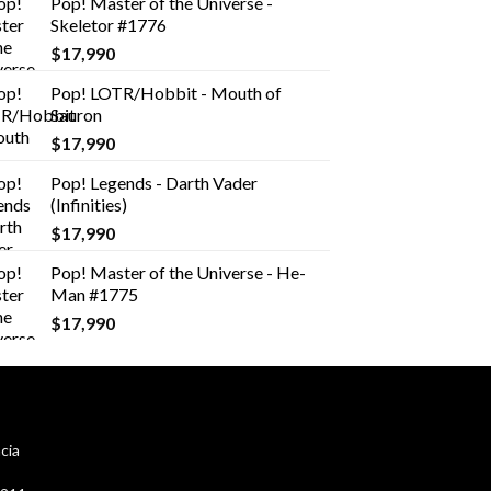
Pop! Master of the Universe -
Skeletor #1776
$
17,990
Pop! LOTR/Hobbit - Mouth of
Sauron
$
17,990
Pop! Legends - Darth Vader
(Infinities)
$
17,990
Pop! Master of the Universe - He-
Man #1775
$
17,990
cia