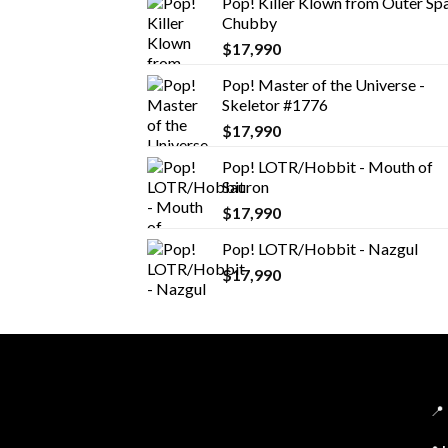
Pop! Killer Klown from Outer Spa
Chubby
$
17,990
Pop! Master of the Universe -
Skeletor #1776
$
17,990
Pop! LOTR/Hobbit - Mouth of
Sauron
$
17,990
Pop! LOTR/Hobbit - Nazgul
$
17,990
📍