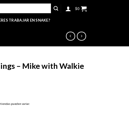
$
0
ERES TRABAJAR EN SNAKE?
ings – Mike with Walkie
 tiendas pueden variar.