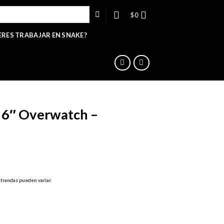
$
0
ERES TRABAJAR EN SNAKE?
d 6″ Overwatch –
 tiendas pueden variar.