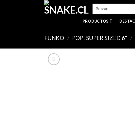
Skip
Buscar
to
por:
content
PRODUCTOS
DESTA
FUNKO
/
POP! SUPER SIZED 6"
/