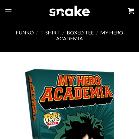
Skip
to
content
FUNKO
/
T-SHIRT
/
BOXED TEE
/
MY HERO
ACADEMIA