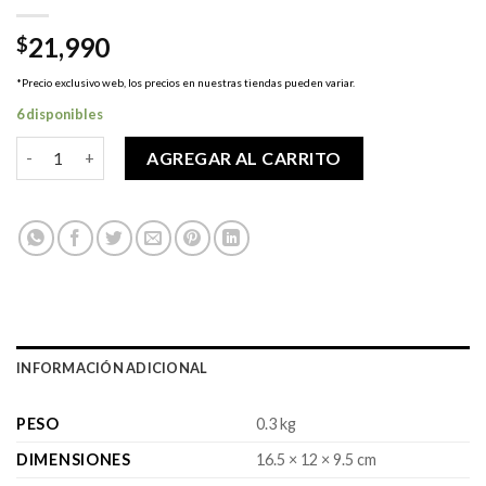
21,990
$
*Precio exclusivo web, los precios en nuestras tiendas pueden variar.
6 disponibles
FUNKO T-Shirt My Hero Academia - Boxed Tee - My Hero Acade
AGREGAR AL CARRITO
INFORMACIÓN ADICIONAL
PESO
0.3 kg
DIMENSIONES
16.5 × 12 × 9.5 cm