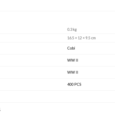
0.3 kg
16.5 × 12 × 9.5 cm
Cobi
WW II
WW II
400 PCS
S