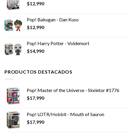
$
12,990
$14,990.
$8,990.
Pop! Bakugan - Dan Kuso
$
12,990
Pop! Harry Potter - Voldemort
$
14,990
PRODUCTOS DESTACADOS
Pop! Master of the Universe - Skeletor #1776
$
17,990
Pop! LOTR/Hobbit - Mouth of Sauron
$
17,990