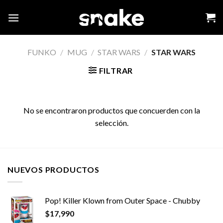
Skip
to
content
FUNKO
/
MUG
/
STAR WARS
/
STAR WARS
FILTRAR
No se encontraron productos que concuerden con la
selección.
NUEVOS PRODUCTOS
Pop! Killer Klown from Outer Space - Chubby
$
17,990