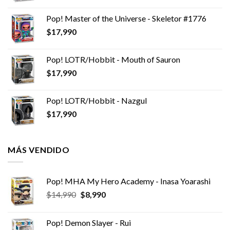
Pop! Master of the Universe - Skeletor #1776
$
17,990
Pop! LOTR/Hobbit - Mouth of Sauron
$
17,990
Pop! LOTR/Hobbit - Nazgul
$
17,990
MÁS VENDIDO
Pop! MHA My Hero Academy - Inasa Yoarashi
El
El
$
14,990
$
8,990
precio
precio
original
actual
Pop! Demon Slayer - Rui
era:
es: