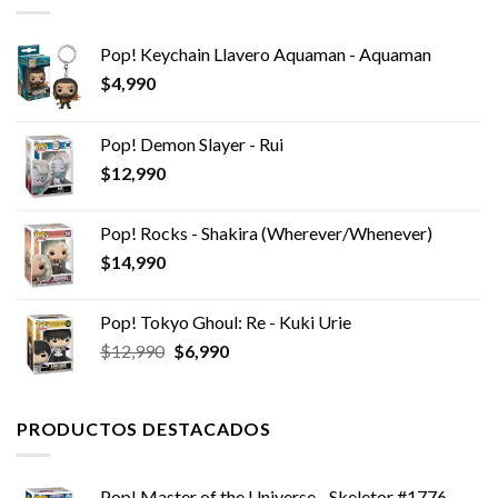
Pop! Keychain Llavero Aquaman - Aquaman
$
4,990
Pop! Demon Slayer - Rui
$
12,990
Pop! Rocks - Shakira (Wherever/Whenever)
$
14,990
Pop! Tokyo Ghoul: Re - Kuki Urie
El
El
$
12,990
$
6,990
precio
precio
original
actual
era:
es:
PRODUCTOS DESTACADOS
$12,990.
$6,990.
Pop! Master of the Universe - Skeletor #1776