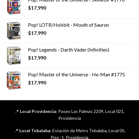
$
17,990
Pop! LOTR/Hobbit - Mouth of Sauron
$
17,990
Pop! Legends - Darth Vader (Infinities)
$
17,990
Pop! Master of the Universe - He-Man #1775
$
17,990
📍
Local Providencia:
Paseo Las Palmas 2209, Local 021,
Providencia
📍
Local Tobalaba:
Estación de Metro Tobalaba, Local 05,
Piso -1, Providencia