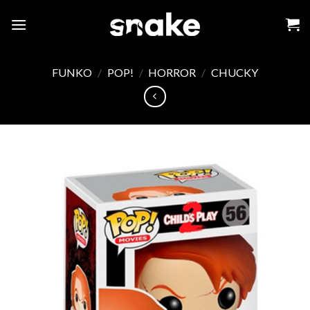
Skip
to
content
FUNKO
/
POP!
/
HORROR
/
CHUCKY