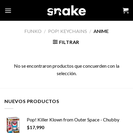
Skip
to
content
FUNKO
/
POP! KEYCHAINS
/
ANIME
FILTRAR
No se encontraron productos que concuerden con la
selección.
NUEVOS PRODUCTOS
Pop! Killer Klown from Outer Space - Chubby
$
17,990