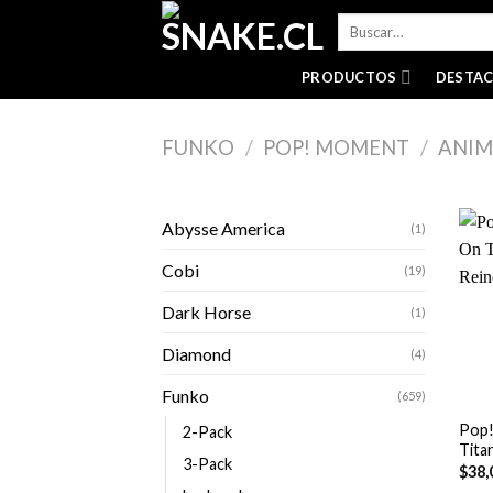
Skip
Buscar
to
por:
content
PRODUCTOS
DESTA
FUNKO
/
POP! MOMENT
/
ANIM
Abysse America
(1)
Cobi
(19)
Dark Horse
(1)
Diamond
(4)
+
Funko
(659)
Pop!
2-Pack
Tita
3-Pack
$
38,