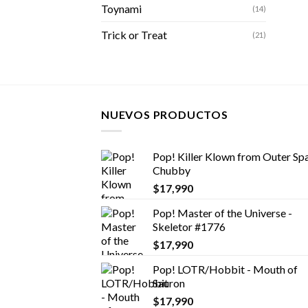
Toynami
(14)
Trick or Treat
(21)
NUEVOS PRODUCTOS
Pop! Killer Klown from Outer Spa
Chubby
$
17,990
Pop! Master of the Universe -
Skeletor #1776
$
17,990
Pop! LOTR/Hobbit - Mouth of
Sauron
$
17,990