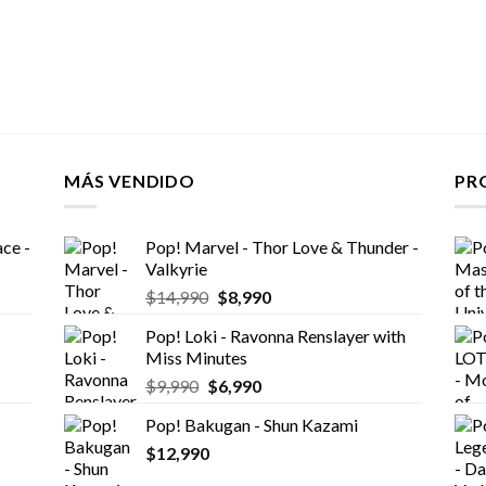
MÁS VENDIDO
PR
ce -
Pop! Marvel - Thor Love & Thunder -
Valkyrie
El
El
$
14,990
$
8,990
precio
precio
Pop! Loki - Ravonna Renslayer with
original
actual
Miss Minutes
era:
es:
El
El
$
9,990
$
6,990
$14,990.
$8,990.
precio
precio
Pop! Bakugan - Shun Kazami
original
actual
$
12,990
era:
es:
$9,990.
$6,990.