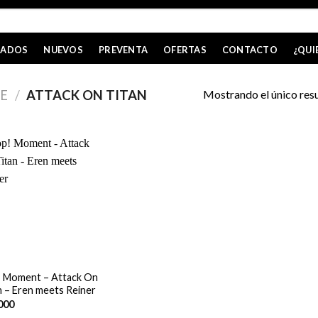
CADOS
NUEVOS
PREVENTA
OFERTAS
CONTACTO
¿QUI
Mostrando el único res
E
/
ATTACK ON TITAN
 Moment – Attack On
n – Eren meets Reiner
000