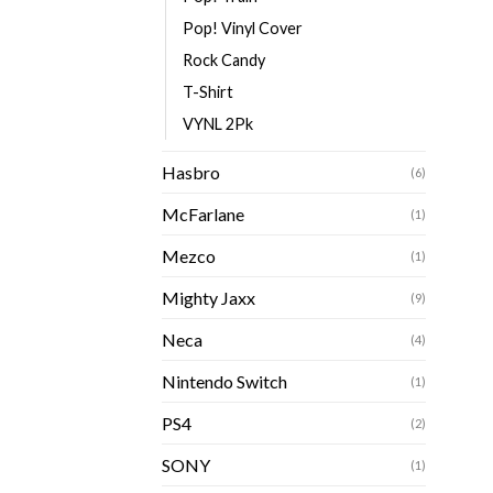
Pop! Vinyl Cover
Rock Candy
T-Shirt
VYNL 2Pk
Hasbro
(6)
McFarlane
(1)
Mezco
(1)
Mighty Jaxx
(9)
Neca
(4)
Nintendo Switch
(1)
PS4
(2)
SONY
(1)