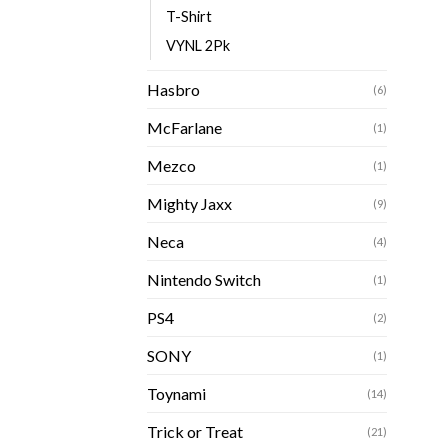
T-Shirt
VYNL 2Pk
Hasbro
(6)
McFarlane
(1)
Mezco
(1)
Mighty Jaxx
(9)
Neca
(4)
Nintendo Switch
(1)
PS4
(2)
SONY
(1)
Toynami
(14)
Trick or Treat
(21)