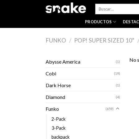
Skip
Buscar
to
por:
content
PRODUCTOS
DESTA
FUNKO
/
POP! SUPER SIZED 10"
No s
Abysse America
(1)
Cobi
(19)
Dark Horse
(1)
Diamond
(4)
Funko
(659)
2-Pack
3-Pack
backpack