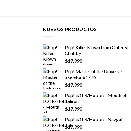
NUEVOS PRODUCTOS
Pop! Killer Klown from Outer Spa
Chubby
$
17,990
Pop! Master of the Universe -
Skeletor #1776
$
17,990
Pop! LOTR/Hobbit - Mouth of
Sauron
$
17,990
Pop! LOTR/Hobbit - Nazgul
$
17,990