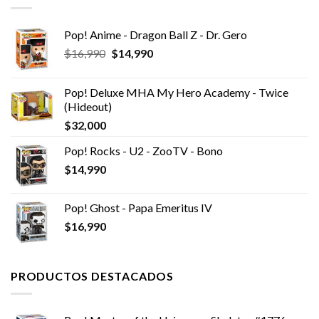
Pop! Anime - Dragon Ball Z - Dr. Gero
El
El
$
16,990
$
14,990
precio
precio
original
actual
Pop! Deluxe MHA My Hero Academy - Twice
era:
es:
(Hideout)
$16,990.
$14,990.
$
32,000
Pop! Rocks - U2 - ZooTV - Bono
$
14,990
Pop! Ghost - Papa Emeritus IV
$
16,990
PRODUCTOS DESTACADOS