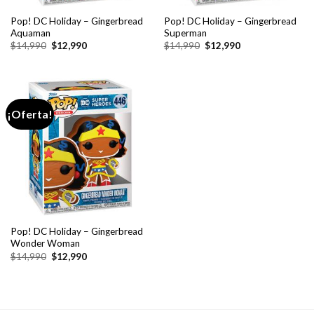
Pop! DC Holiday – Gingerbread
Pop! DC Holiday – Gingerbread
Aquaman
Superman
El
El
El
El
$
14,990
$
12,990
$
14,990
$
12,990
precio
precio
precio
precio
original
actual
original
actual
era:
es:
era:
es:
$14,990.
$12,990.
$14,990.
$12,990.
¡Oferta!
Pop! DC Holiday – Gingerbread
Wonder Woman
El
El
$
14,990
$
12,990
precio
precio
original
actual
era:
es:
$14,990.
$12,990.