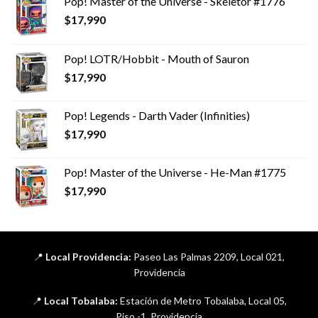
Pop! Master of the Universe - Skeletor #1776
$
17,990
Pop! LOTR/Hobbit - Mouth of Sauron
$
17,990
Pop! Legends - Darth Vader (Infinities)
$
17,990
Pop! Master of the Universe - He-Man #1775
$
17,990
📍
Local Providencia:
Paseo Las Palmas 2209, Local 021,
Providencia
📍
Local Tobalaba:
Estación de Metro Tobalaba, Local 05,
Piso -1, Providencia