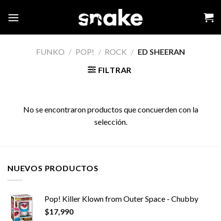
Skip
to
content
FUNKO
/
POP!
/
ROCK
/
ED SHEERAN
FILTRAR
No se encontraron productos que concuerden con la
selección.
NUEVOS PRODUCTOS
Pop! Killer Klown from Outer Space - Chubby
$
17,990