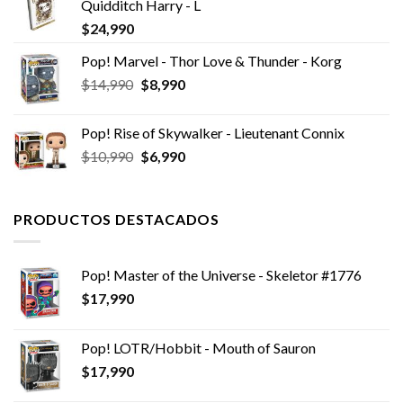
Quidditch Harry - L
$
24,990
Pop! Marvel - Thor Love & Thunder - Korg
El
El
$
14,990
$
8,990
precio
precio
original
actual
Pop! Rise of Skywalker - Lieutenant Connix
era:
es:
El
El
$
10,990
$
6,990
$14,990.
$8,990.
precio
precio
original
actual
era:
es:
PRODUCTOS DESTACADOS
$10,990.
$6,990.
Pop! Master of the Universe - Skeletor #1776
$
17,990
Pop! LOTR/Hobbit - Mouth of Sauron
$
17,990