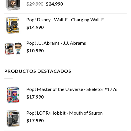
El
El
$
29,990
$
24,990
precio
precio
original
actual
Pop! Disney - Wall-E - Charging Wall-E
era:
es:
$
14,990
$29,990.
$24,990.
Pop! J.J. Abrams - J.J. Abrams
$
10,990
PRODUCTOS DESTACADOS
Pop! Master of the Universe - Skeletor #1776
$
17,990
Pop! LOTR/Hobbit - Mouth of Sauron
$
17,990