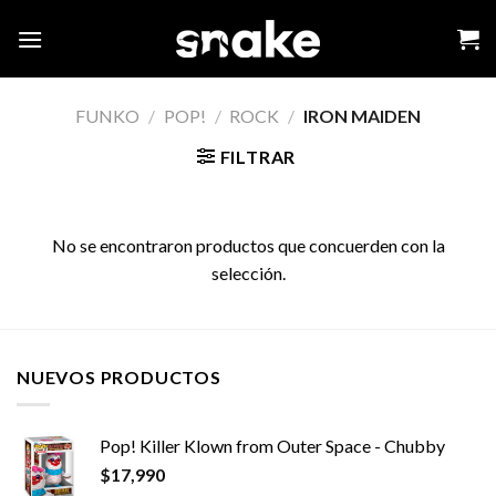
Skip
to
content
FUNKO
/
POP!
/
ROCK
/
IRON MAIDEN
FILTRAR
No se encontraron productos que concuerden con la
selección.
NUEVOS PRODUCTOS
Pop! Killer Klown from Outer Space - Chubby
$
17,990