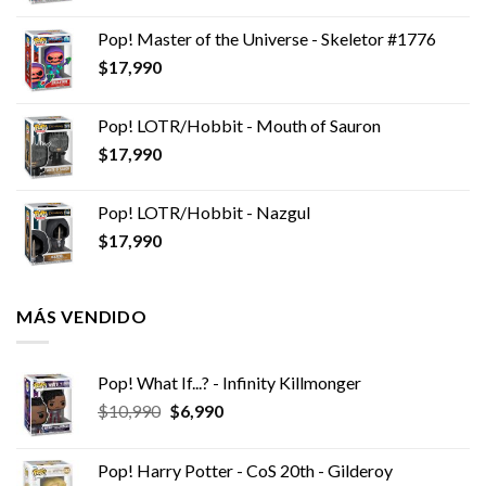
Pop! Master of the Universe - Skeletor #1776
$
17,990
Pop! LOTR/Hobbit - Mouth of Sauron
$
17,990
Pop! LOTR/Hobbit - Nazgul
$
17,990
MÁS VENDIDO
Pop! What If...? - Infinity Killmonger
El
El
$
10,990
$
6,990
precio
precio
original
actual
Pop! Harry Potter - CoS 20th - Gilderoy
era:
es: