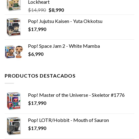
Lockheart
$10,990.
$6,990.
El
El
$
14,990
$
8,990
precio
precio
Pop! Jujutsu Kaisen - Yuta Okkotsu
original
actual
$
17,990
era:
es:
$14,990.
$8,990.
Pop! Space Jam 2 - White Mamba
$
6,990
PRODUCTOS DESTACADOS
Pop! Master of the Universe - Skeletor #1776
$
17,990
Pop! LOTR/Hobbit - Mouth of Sauron
$
17,990