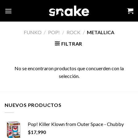
Skip
to
content
FUNKO
/
POP!
/
ROCK
/
METALLICA
FILTRAR
No se encontraron productos que concuerden con la
selección.
NUEVOS PRODUCTOS
Pop! Killer Klown from Outer Space - Chubby
$
17,990