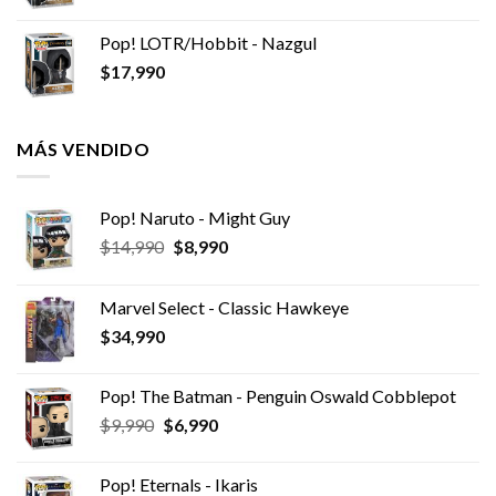
Pop! LOTR/Hobbit - Nazgul
$
17,990
MÁS VENDIDO
Pop! Naruto - Might Guy
El
El
$
14,990
$
8,990
precio
precio
original
actual
Marvel Select - Classic Hawkeye
era:
es:
$
34,990
$14,990.
$8,990.
Pop! The Batman - Penguin Oswald Cobblepot
El
El
$
9,990
$
6,990
precio
precio
original
actual
Pop! Eternals - Ikaris
era:
es: