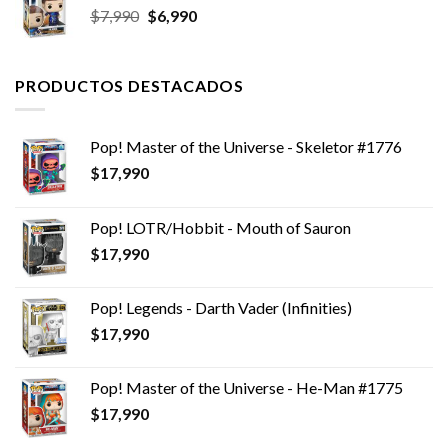
El
El
$
7,990
$
6,990
$9,990.
$6,990.
precio
precio
original
actual
era:
es:
PRODUCTOS DESTACADOS
$7,990.
$6,990.
Pop! Master of the Universe - Skeletor #1776
$
17,990
Pop! LOTR/Hobbit - Mouth of Sauron
$
17,990
Pop! Legends - Darth Vader (Infinities)
$
17,990
Pop! Master of the Universe - He-Man #1775
$
17,990