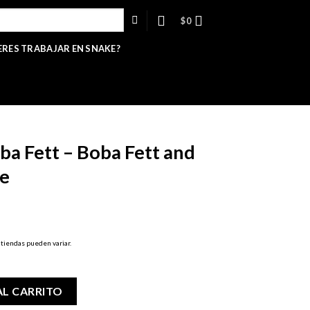
$
0
ERES TRABAJAR EN SNAKE?
a Fett – Boba Fett and
ne
ecio
 tiendas pueden variar.
tual
:
6,990.
 Fett and Fennec on Throne cantidad
AL CARRITO