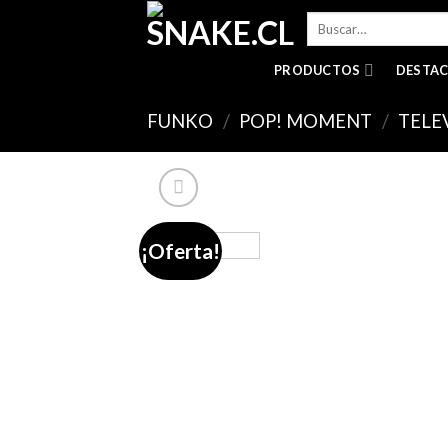
Skip
Buscar
to
por:
content
PRODUCTOS
DESTA
FUNKO
/
POP! MOMENT
/
TELE
¡Oferta!