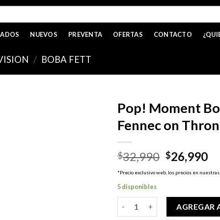
CADOS
NUEVOS
PREVENTA
OFERTAS
CONTACTO
¿QUI
VISION
/
BOBA FETT
Pop! Moment Bob
Fennec on Thro
El
El
32,990
26,990
$
$
precio
pr
*Precio exclusivo web, los precios en nuestras
original
ac
5 disponibles
era:
es
$32,990.
$2
Pop! Moment Boba Fett - Boba
AGREGAR 