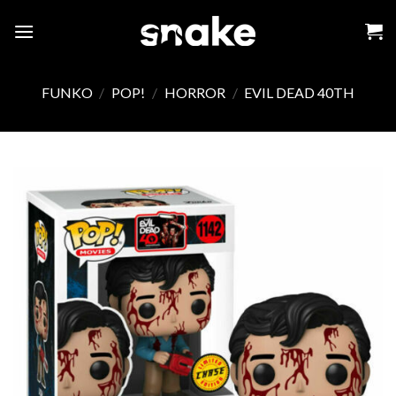
Skip
to
content
FUNKO
/
POP!
/
HORROR
/
EVIL DEAD 40TH