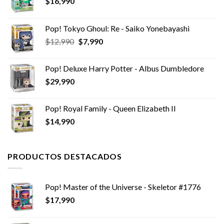
$
16,990
Pop! Tokyo Ghoul: Re - Saiko Yonebayashi
El
El
$
12,990
$
7,990
precio
precio
original
actual
Pop! Deluxe Harry Potter - Albus Dumbledore
era:
es:
$
29,990
$12,990.
$7,990.
Pop! Royal Family - Queen Elizabeth II
$
14,990
PRODUCTOS DESTACADOS
Pop! Master of the Universe - Skeletor #1776
$
17,990