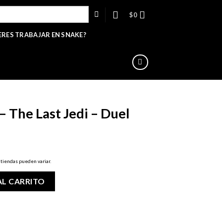
$
0
ERES TRABAJAR EN SNAKE?
The Last Jedi – Duel
ecio
 tiendas pueden variar.
tual
 - Duel cantidad
:
AL CARRITO
4,990.