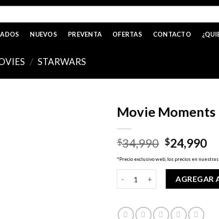
CADOS
NUEVOS
PREVENTA
OFERTAS
CONTACTO
¿QUI
OVIES
/
STARWARS
Movie Moments – 
El
El
34,990
24,990
$
$
precio
pr
*Precio exclusivo web, los precios en nuestras
original
ac
Movie Moments - The Last Jedi
era:
es
AGREGAR 
$34,990.
$2