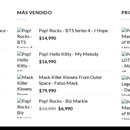
MÁS VENDIDO
PR
ce -
Pop! Rocks - BTS Series 4 - J Hope
$
14,990
Pop! Hello Kitty - My Melody
$
16,990
Mask Killer Klowns From Outer
Space - Fatso Mask
$
79,990
Pop! Rocks - Biz Markie
El
El
$
14,990
$
6,990
precio
precio
original
actual
era:
es: