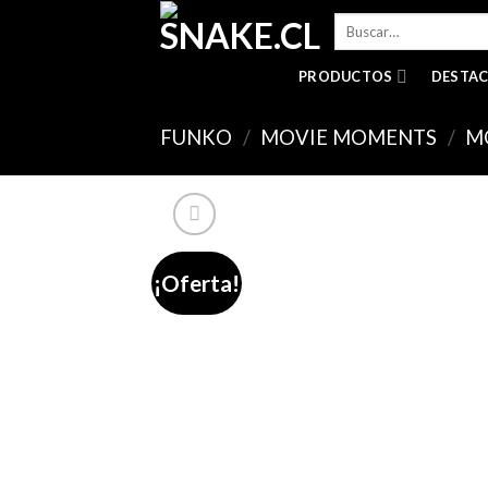
Skip
Buscar
to
por:
content
PRODUCTOS
DESTA
FUNKO
/
MOVIE MOMENTS
/
M
¡Oferta!