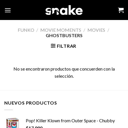
Skip
to
content
FUNKO
/
MOVIE MOMENTS
/
MOVIES
/
GHOSTBUSTERS
FILTRAR
No se encontraron productos que concuerden con la
selección.
NUEVOS PRODUCTOS
Pop! Killer Klown from Outer Space - Chubby
$
17,990