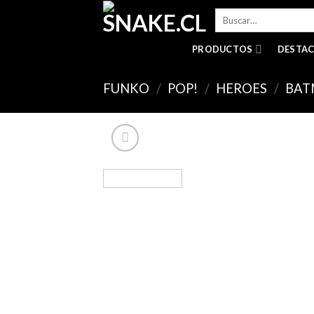
Skip
Buscar
to
por:
content
PRODUCTOS
DESTA
FUNKO
/
POP!
/
HEROES
/
BAT