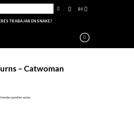
$
0
ERES TRABAJAR EN SNAKE?
turns – Catwoman
 tiendas pueden variar.