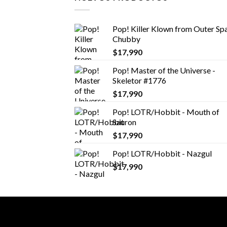
Pop! Killer Klown from Outer Spa
Chubby
$
17,990
Pop! Master of the Universe -
Skeletor #1776
$
17,990
Pop! LOTR/Hobbit - Mouth of
Sauron
$
17,990
Pop! LOTR/Hobbit - Nazgul
$
17,990