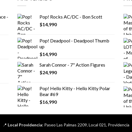
ce -
Pop! Rocks AC/DC - Bon Scott
$
14,990
Pop! Deadpool - Deadpool Thumb
up
$
14,990
Sarah Connor - 7" Action Figures
$
24,990
Pop! Hello Kitty - Hello Kitty Polar
Bear #69
$
16,990
📍
Local Providencia:
Paseo Las Palmas 2209, Local 021, Providencia