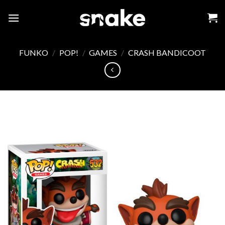
Skip
to
content
FUNKO
/
POP!
/
GAMES
/
CRASH BANDICOOT