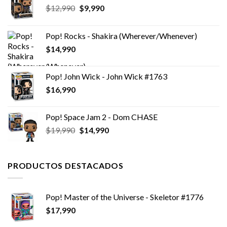
El
El
$
12,990
$
9,990
precio
precio
original
actual
Pop! Rocks - Shakira (Wherever/Whenever)
era:
es:
$
14,990
$12,990.
$9,990.
Pop! John Wick - John Wick #1763
$
16,990
Pop! Space Jam 2 - Dom CHASE
El
El
$
19,990
$
14,990
precio
precio
original
actual
era:
es:
PRODUCTOS DESTACADOS
$19,990.
$14,990.
Pop! Master of the Universe - Skeletor #1776
$
17,990