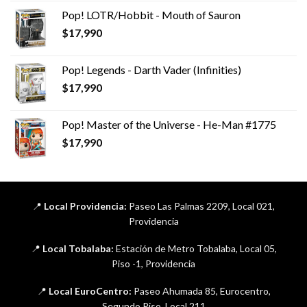
Pop! LOTR/Hobbit - Mouth of Sauron
$
17,990
Pop! Legends - Darth Vader (Infinities)
$
17,990
Pop! Master of the Universe - He-Man #1775
$
17,990
📍
Local Providencia:
Paseo Las Palmas 2209, Local 021,
Providencia
📍
Local Tobalaba:
Estación de Metro Tobalaba, Local 05,
Piso -1, Providencia
📍
Local EuroCentro:
Paseo Ahumada 85, Eurocentro,
Segundo Piso, Local 211