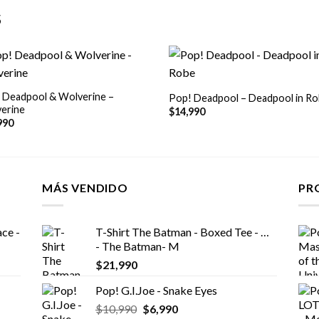
S
+
 Deadpool & Wolverine –
Pop! Deadpool – Deadpool in R
erine
$
14,990
990
MÁS VENDIDO
PR
ce -
T-Shirt The Batman - Boxed Tee - DC
- The Batman- M
$
21,990
Pop! G.I.Joe - Snake Eyes
El
El
$
10,990
$
6,990