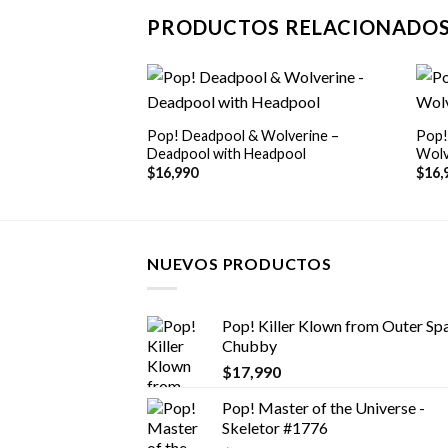
PRODUCTOS RELACIONADO
+
+
Pop! Deadpool & Wolverine –
Pop!
Deadpool with Headpool
Wolv
$
16,990
$
16,
NUEVOS PRODUCTOS
Pop! Killer Klown from Outer Spa
Chubby
$
17,990
Pop! Master of the Universe -
Skeletor #1776