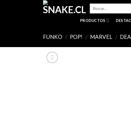
Skip
Buscar
to
por:
content
PRODUCTOS
DESTA
FUNKO
/
POP!
/
MARVEL
/
DE