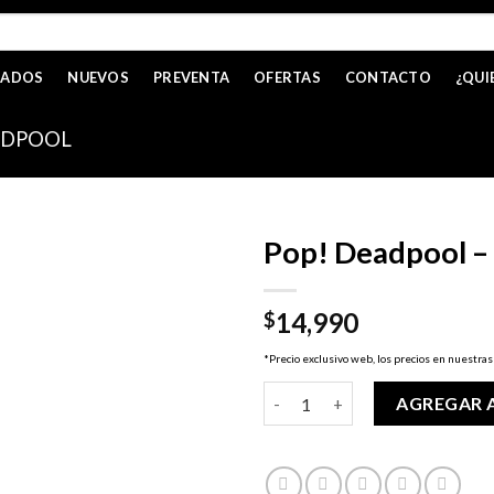
CADOS
NUEVOS
PREVENTA
OFERTAS
CONTACTO
¿QUI
ADPOOL
Pop! Deadpool 
14,990
$
*Precio exclusivo web, los precios en nuestras
Pop! Deadpool - Deadpool Thu
AGREGAR 