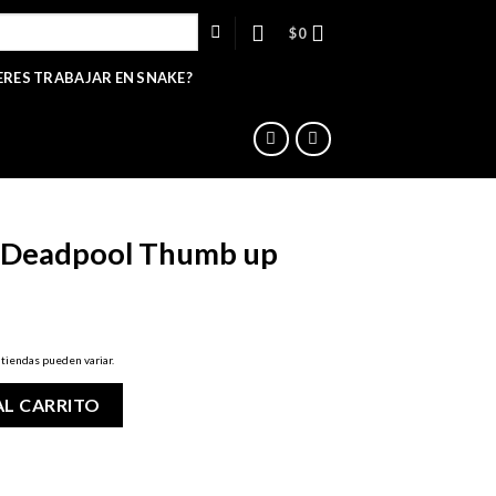
$
0
ERES TRABAJAR EN SNAKE?
– Deadpool Thumb up
 tiendas pueden variar.
mb up cantidad
AL CARRITO