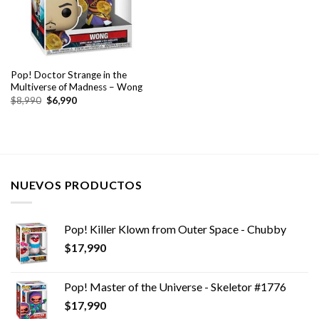
Pop! Doctor Strange in the
Multiverse of Madness – Wong
El
El
$
8,990
$
6,990
precio
precio
original
actual
era:
es:
$8,990.
$6,990.
NUEVOS PRODUCTOS
Pop! Killer Klown from Outer Space - Chubby
$
17,990
Pop! Master of the Universe - Skeletor #1776
$
17,990