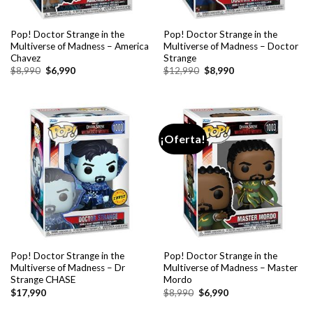
Pop! Doctor Strange in the
Pop! Doctor Strange in the
Multiverse of Madness – America
Multiverse of Madness – Doctor
Chavez
Strange
El
El
El
El
$
8,990
$
6,990
$
12,990
$
8,990
precio
precio
precio
precio
original
actual
original
actual
era:
es:
era:
es:
$8,990.
$6,990.
$12,990.
$8,990.
¡Oferta!
Pop! Doctor Strange in the
Pop! Doctor Strange in the
Multiverse of Madness – Dr
Multiverse of Madness – Master
Strange CHASE
Mordo
El
El
$
17,990
$
8,990
$
6,990
precio
precio
original
actual