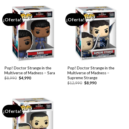
era:
es:
$8,990.
$6,990.
¡Oferta!
¡Oferta!
Pop! Doctor Strange in the
Pop! Doctor Strange in the
Multiverse of Madness – Sara
Multiverse of Madness –
Supreme Strange
El
El
$
8,990
$
4,990
precio
precio
El
El
$
12,990
$
8,990
original
actual
precio
precio
era:
es:
original
actual
$8,990.
$4,990.
era:
es:
$12,990.
$8,990.
¡Oferta!