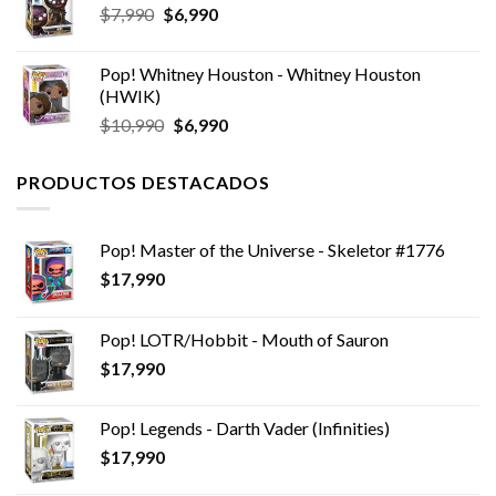
El
El
$
7,990
$
6,990
precio
precio
original
actual
Pop! Whitney Houston - Whitney Houston
era:
es:
(HWIK)
$7,990.
$6,990.
El
El
$
10,990
$
6,990
precio
precio
original
actual
PRODUCTOS DESTACADOS
era:
es:
$10,990.
$6,990.
Pop! Master of the Universe - Skeletor #1776
$
17,990
Pop! LOTR/Hobbit - Mouth of Sauron
$
17,990
Pop! Legends - Darth Vader (Infinities)
$
17,990