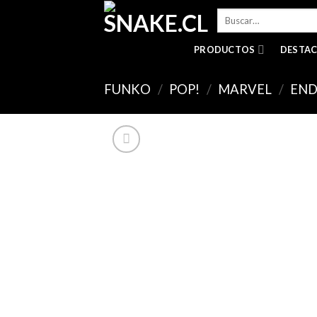
Skip
Buscar
to
por:
content
PRODUCTOS
DESTA
FUNKO
/
POP!
/
MARVEL
/
EN