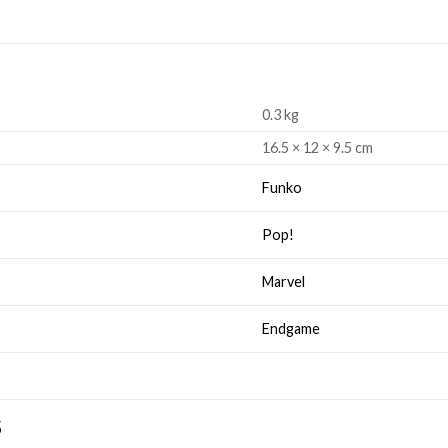
0.3 kg
16.5 × 12 × 9.5 cm
Funko
Pop!
Marvel
Endgame
S