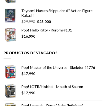
precio
precio
original
actual
Toynami Naruto Shippuden 6" Action Figure -
era:
es:
Kakashi
$14,990.
$11,990.
El
El
$
29,990
$
25,000
precio
precio
Pop! Hello Kitty - Kuromi #101
original
actual
$
16,990
era:
es:
$29,990.
$25,000.
PRODUCTOS DESTACADOS
Pop! Master of the Universe - Skeletor #1776
$
17,990
Pop! LOTR/Hobbit - Mouth of Sauron
$
17,990
Pop! Legends - Darth Vader (Infinities)