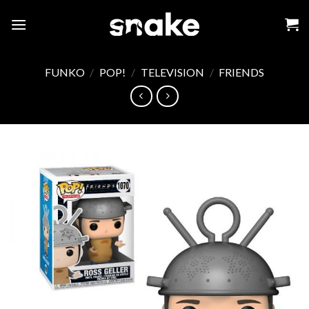
Skip
to
content
FUNKO
/
POP!
/
TELEVISION
/
FRIENDS