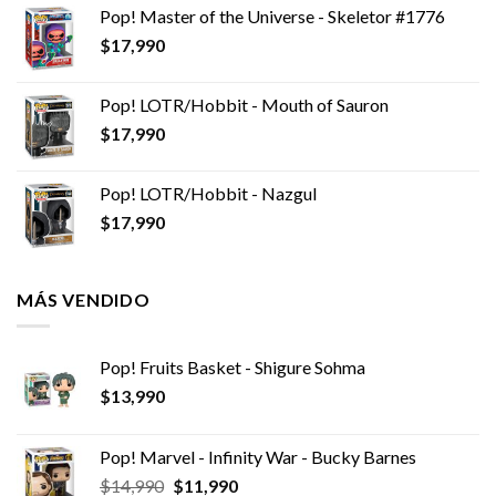
Pop! Master of the Universe - Skeletor #1776
$
17,990
Pop! LOTR/Hobbit - Mouth of Sauron
$
17,990
Pop! LOTR/Hobbit - Nazgul
$
17,990
MÁS VENDIDO
Pop! Fruits Basket - Shigure Sohma
$
13,990
Pop! Marvel - Infinity War - Bucky Barnes
El
El
$
14,990
$
11,990