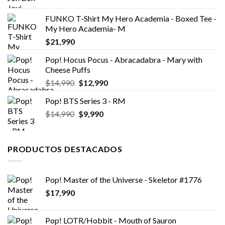
FUNKO T-Shirt My Hero Academia - Boxed Tee -
My Hero Academia- M
$
21,990
Pop! Hocus Pocus - Abracadabra - Mary with
Cheese Puffs
El
El
$
14,990
$
12,990
precio
precio
Pop! BTS Series 3 - RM
original
actual
El
El
$
14,990
era:
$
9,990
es:
precio
precio
$14,990.
$12,990.
original
actual
era:
es:
PRODUCTOS DESTACADOS
$14,990.
$9,990.
Pop! Master of the Universe - Skeletor #1776
$
17,990
Pop! LOTR/Hobbit - Mouth of Sauron