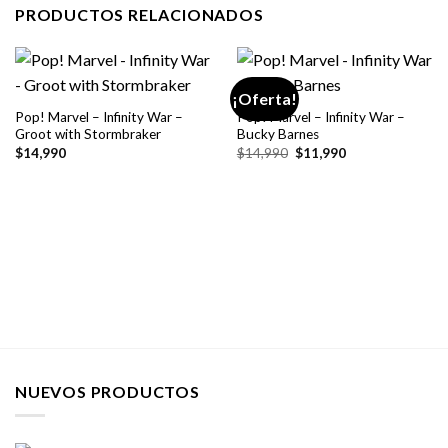
PRODUCTOS RELACIONADOS
¡Oferta!
Pop! Marvel – Infinity War –
Pop! Marvel – Infinity War –
Groot with Stormbraker
Bucky Barnes
El
El
$
14,990
$
14,990
$
11,990
precio
precio
original
actual
era:
es:
$14,990.
$11,990.
NUEVOS PRODUCTOS