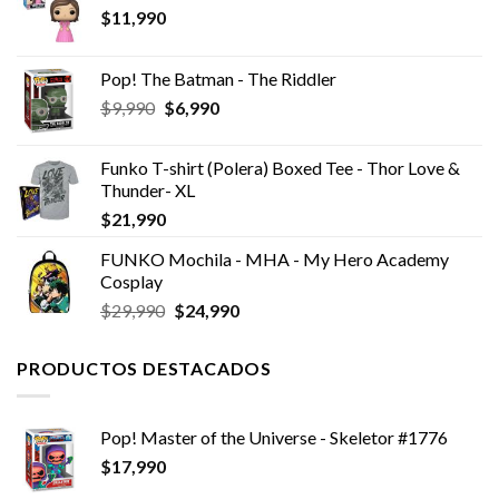
$
11,990
Pop! The Batman - The Riddler
El
El
$
9,990
$
6,990
precio
precio
original
actual
Funko T-shirt (Polera) Boxed Tee - Thor Love &
era:
es:
Thunder- XL
$9,990.
$6,990.
$
21,990
FUNKO Mochila - MHA - My Hero Academy
Cosplay
El
El
$
29,990
$
24,990
precio
precio
original
actual
PRODUCTOS DESTACADOS
era:
es:
$29,990.
$24,990.
Pop! Master of the Universe - Skeletor #1776
$
17,990