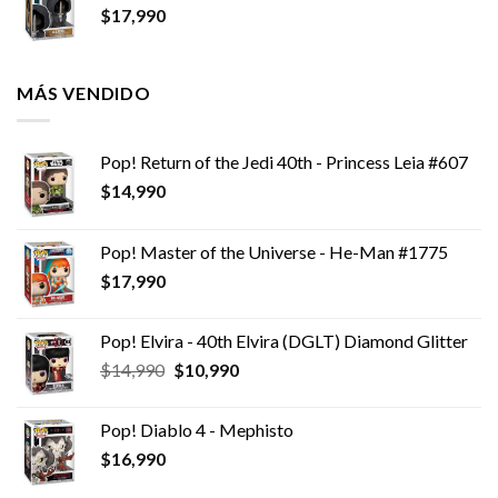
$
17,990
MÁS VENDIDO
Pop! Return of the Jedi 40th - Princess Leia #607
$
14,990
Pop! Master of the Universe - He-Man #1775
$
17,990
Pop! Elvira - 40th Elvira (DGLT) Diamond Glitter
El
El
$
14,990
$
10,990
precio
precio
original
actual
Pop! Diablo 4 - Mephisto
era:
es:
$
16,990
$14,990.
$10,990.