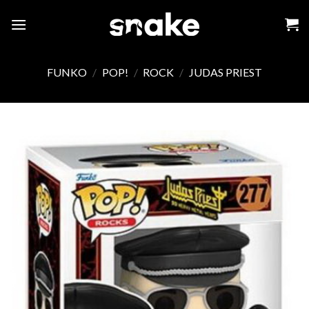
Skip
to
content
FUNKO
/
POP!
/
ROCK
/
JUDAS PRIEST