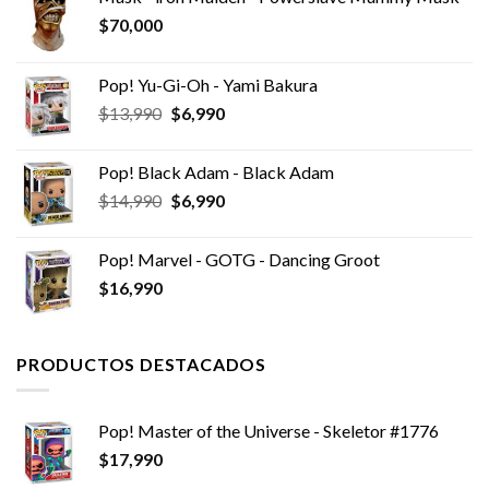
$
70,000
Pop! Yu-Gi-Oh - Yami Bakura
El
El
$
13,990
$
6,990
precio
precio
original
actual
Pop! Black Adam - Black Adam
era:
es:
El
El
$
14,990
$
6,990
$13,990.
$6,990.
precio
precio
original
actual
Pop! Marvel - GOTG - Dancing Groot
era:
es:
$
16,990
$14,990.
$6,990.
PRODUCTOS DESTACADOS
Pop! Master of the Universe - Skeletor #1776
$
17,990