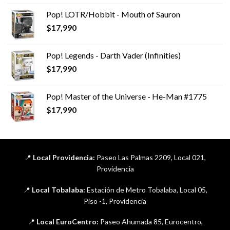
Pop! LOTR/Hobbit - Mouth of Sauron
$
17,990
Pop! Legends - Darth Vader (Infinities)
$
17,990
Pop! Master of the Universe - He-Man #1775
$
17,990
📍
Local Providencia:
Paseo Las Palmas 2209, Local 021,
Providencia
📍
Local Tobalaba:
Estación de Metro Tobalaba, Local 05,
Piso -1, Providencia
📍
Local EuroCentro:
Paseo Ahumada 85, Eurocentro,