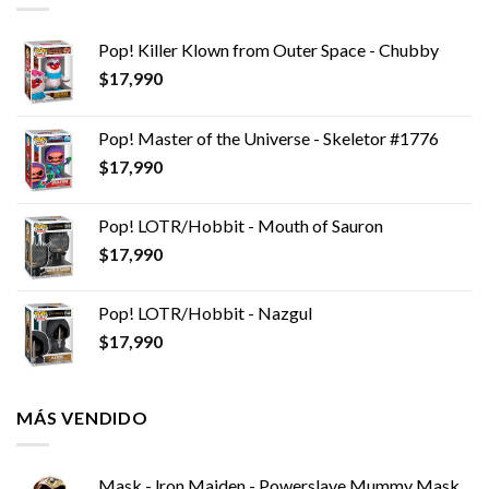
Pop! Killer Klown from Outer Space - Chubby
$
17,990
Pop! Master of the Universe - Skeletor #1776
$
17,990
Pop! LOTR/Hobbit - Mouth of Sauron
$
17,990
Pop! LOTR/Hobbit - Nazgul
$
17,990
MÁS VENDIDO
Mask - lron Maiden - Powerslave Mummy Mask