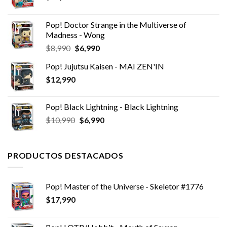
Pop! Doctor Strange in the Multiverse of
Madness - Wong
El
El
$
8,990
$
6,990
precio
precio
Pop! Jujutsu Kaisen - MAI ZEN'IN
original
actual
$
12,990
era:
es:
$8,990.
$6,990.
Pop! Black Lightning - Black Lightning
El
El
$
10,990
$
6,990
precio
precio
original
actual
era:
es:
PRODUCTOS DESTACADOS
$10,990.
$6,990.
Pop! Master of the Universe - Skeletor #1776
$
17,990