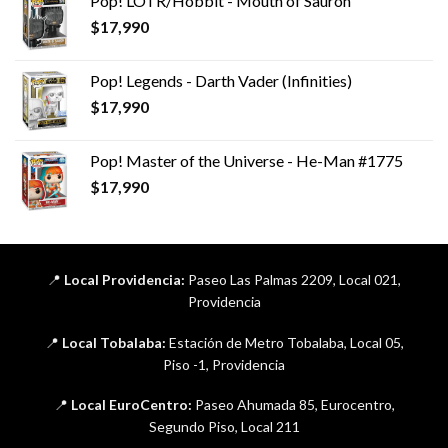
Pop! LOTR/Hobbit - Mouth of Sauron
$
17,990
Pop! Legends - Darth Vader (Infinities)
$
17,990
Pop! Master of the Universe - He-Man #1775
$
17,990
📍
Local Providencia:
Paseo Las Palmas 2209, Local 021,
Providencia
📍
Local Tobalaba:
Estación de Metro Tobalaba, Local 05,
Piso -1, Providencia
📍
Local EuroCentro:
Paseo Ahumada 85, Eurocentro,
Segundo Piso, Local 211