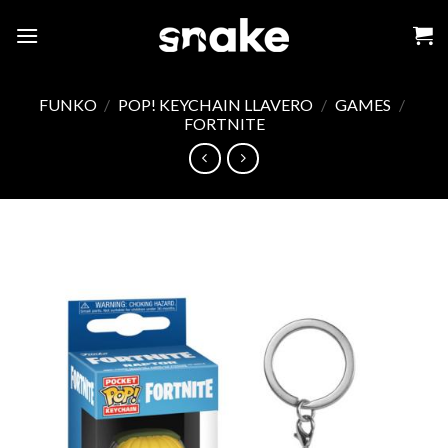
Skip
to
content
FUNKO
/
POP! KEYCHAIN LLAVERO
/
GAMES
/
FORTNITE