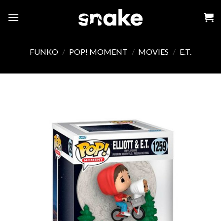
Skip
to
content
FUNKO
/
POP! MOMENT
/
MOVIES
/
E.T.