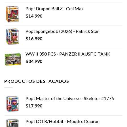
original
actual
Pop! Dragon Ball Z - Cell Max
era:
es:
$
14,990
$29,990.
$24,990.
Pop! Spongebob (2026) - Patrick Star
$
16,990
WW II 350 PCS - PANZER II AUSF C TANK
$
34,990
PRODUCTOS DESTACADOS
Pop! Master of the Universe - Skeletor #1776
$
17,990
Pop! LOTR/Hobbit - Mouth of Sauron