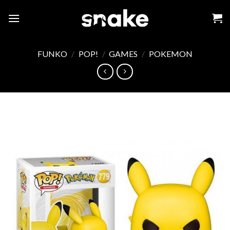
Skip
to
content
FUNKO
/
POP!
/
GAMES
/
POKEMON