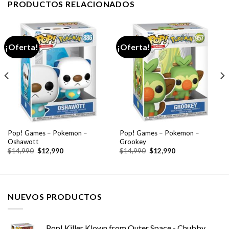
PRODUCTOS RELACIONADOS
¡Oferta!
¡Oferta!
Pop! Games – Pokemon –
Pop! Games – Pokemon –
Oshawott
Grookey
El
El
El
El
$
14,990
$
12,990
$
14,990
$
12,990
precio
precio
precio
precio
original
actual
original
actual
era:
es:
era:
es:
$14,990.
$12,990.
$14,990.
$12,990.
NUEVOS PRODUCTOS
Pop! Killer Klown from Outer Space - Chubby