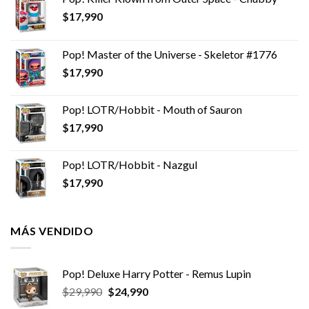
$
17,990
Pop! Master of the Universe - Skeletor #1776
$
17,990
Pop! LOTR/Hobbit - Mouth of Sauron
$
17,990
Pop! LOTR/Hobbit - Nazgul
$
17,990
MÁS VENDIDO
Pop! Deluxe Harry Potter - Remus Lupin
El
El
$
29,990
$
24,990
precio
precio