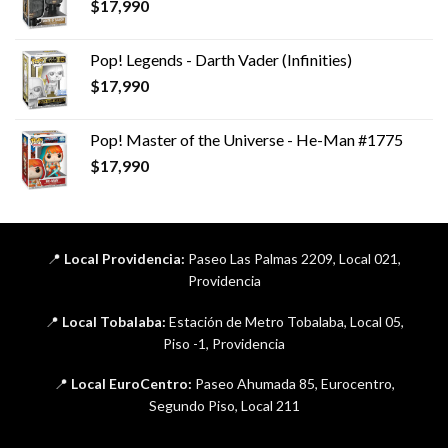
$
17,990
Pop! Legends - Darth Vader (Infinities)
$
17,990
Pop! Master of the Universe - He-Man #1775
$
17,990
📍
Local Providencia:
Paseo Las Palmas 2209, Local 021,
Providencia
📍
Local Tobalaba:
Estación de Metro Tobalaba, Local 05,
Piso -1, Providencia
📍
Local EuroCentro:
Paseo Ahumada 85, Eurocentro,
Segundo Piso, Local 211