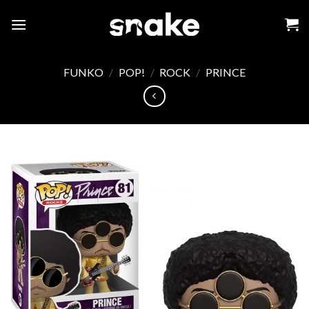
Skip
to
content
FUNKO
/
POP!
/
ROCK
/
PRINCE