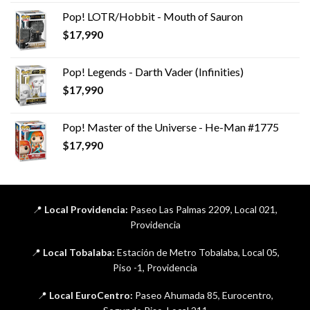
Pop! LOTR/Hobbit - Mouth of Sauron
$
17,990
Pop! Legends - Darth Vader (Infinities)
$
17,990
Pop! Master of the Universe - He-Man #1775
$
17,990
📍
Local Providencia:
Paseo Las Palmas 2209, Local 021,
Providencia
📍
Local Tobalaba:
Estación de Metro Tobalaba, Local 05,
Piso -1, Providencia
📍
Local EuroCentro:
Paseo Ahumada 85, Eurocentro,