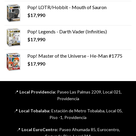
Pop! LOTR/Hobbit - Mouth of Sauron
$
17,990
Pop! Legends - Darth Vader (Infinities)
$
17,990
Pop! Master of the Universe - He-Man #1775
$
17,990
📍
Local Providencia:
Paseo Las Palmas 2209, Local 021,
Providencia
📍
Local Tobalaba:
Estación de Metro Tobalaba, Local 05,
Piso -1, Providencia
📍
Local EuroCentro:
Paseo Ahumada 85, Eurocentro,