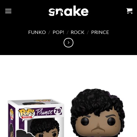
Skip
to
content
FUNKO
/
POP!
/
ROCK
/
PRINCE