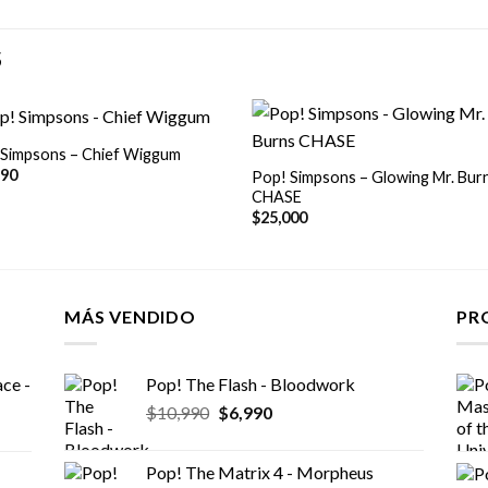
S
+
 Simpsons – Chief Wiggum
990
Pop! Simpsons – Glowing Mr. Bur
CHASE
$
25,000
MÁS VENDIDO
PR
ce -
Pop! The Flash - Bloodwork
El
El
$
10,990
$
6,990
precio
precio
original
actual
Pop! The Matrix 4 - Morpheus
era:
es: