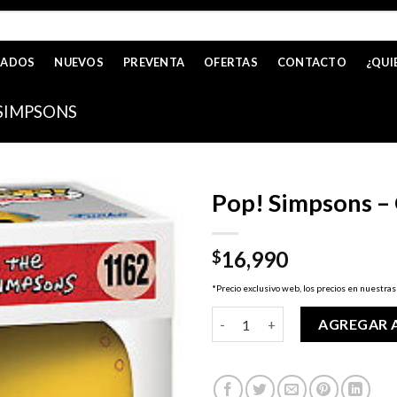
CADOS
NUEVOS
PREVENTA
OFERTAS
CONTACTO
¿QUI
SIMPSONS
Pop! Simpsons –
16,990
$
*Precio exclusivo web, los precios en nuestras
Pop! Simpsons - Glowing Mr. B
AGREGAR 