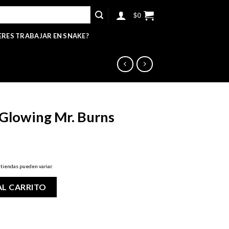
$
0
ERES TRABAJAR EN SNAKE?
 Glowing Mr. Burns
 tiendas pueden variar.
urns cantidad
AL CARRITO