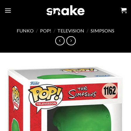
Skip
to
content
FUNKO
/
POP!
/
TELEVISION
/
SIMPSONS