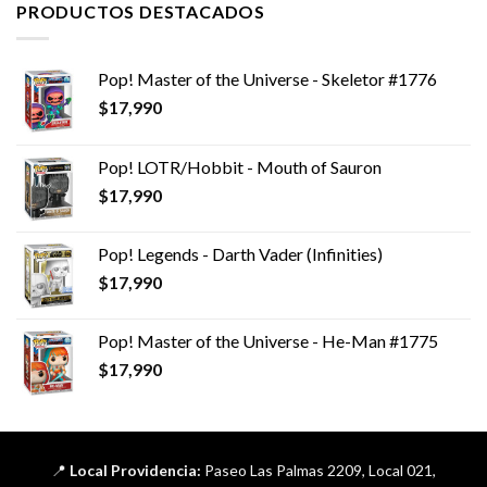
PRODUCTOS DESTACADOS
Pop! Master of the Universe - Skeletor #1776
$
17,990
Pop! LOTR/Hobbit - Mouth of Sauron
$
17,990
Pop! Legends - Darth Vader (Infinities)
$
17,990
Pop! Master of the Universe - He-Man #1775
$
17,990
📍
Local Providencia:
Paseo Las Palmas 2209, Local 021,