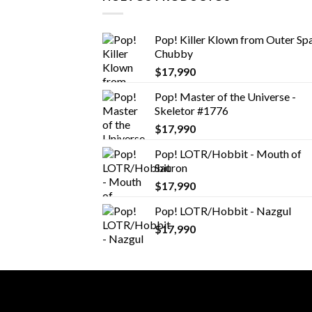
Pop! Killer Klown from Outer Spa
Chubby
$
17,990
Pop! Master of the Universe -
Skeletor #1776
$
17,990
Pop! LOTR/Hobbit - Mouth of
Sauron
$
17,990
Pop! LOTR/Hobbit - Nazgul
$
17,990