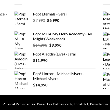
ce -
Pop! Eternals - Sersi
El
El
$
7,990
$
6,990
precio
precio
original
actual
Pop! MHA My Hero Academy - All
era:
es:
Might (Weakened)
$7,990.
$6,990.
El
El
$
14,990
$
9,990
precio
precio
Pop! Aladdin (Live) - Jafar
original
actual
$
11,990
era:
es:
$14,990.
$9,990.
Pop! Horror - Michael Myers -
Michael Myers
$
14,990
📍
Local Providencia:
Paseo Las Palmas 2209, Local 021, Providencia