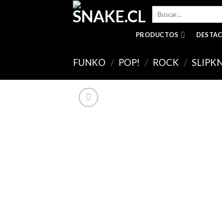
Skip
Buscar
to
por:
content
PRODUCTOS
DESTA
FUNKO
/
POP!
/
ROCK
/
SLIPK