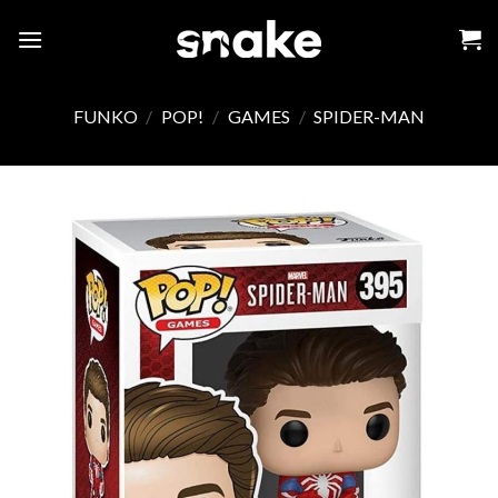
Skip
to
content
FUNKO
/
POP!
/
GAMES
/
SPIDER-MAN