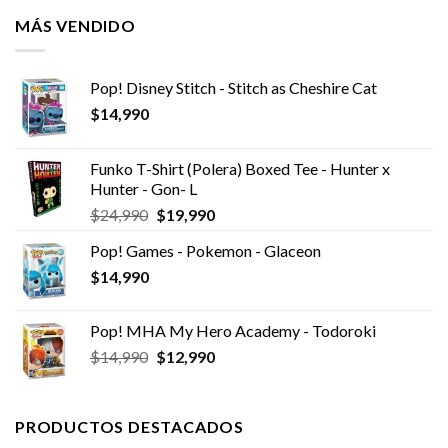
MÁS VENDIDO
Pop! Disney Stitch - Stitch as Cheshire Cat
$
14,990
Funko T-Shirt (Polera) Boxed Tee - Hunter x
Hunter - Gon- L
El
El
$
24,990
$
19,990
precio
precio
Pop! Games - Pokemon - Glaceon
original
actual
$
14,990
era:
es:
$24,990.
$19,990.
Pop! MHA My Hero Academy - Todoroki
El
El
$
14,990
$
12,990
precio
precio
original
actual
era:
es:
PRODUCTOS DESTACADOS
$14,990.
$12,990.