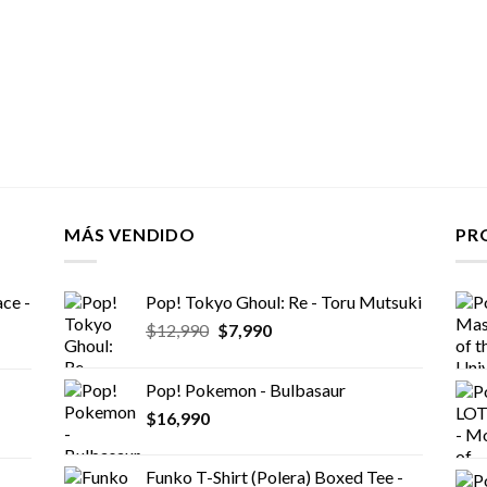
MÁS VENDIDO
PR
ce -
Pop! Tokyo Ghoul: Re - Toru Mutsuki
El
El
$
12,990
$
7,990
precio
precio
original
actual
Pop! Pokemon - Bulbasaur
era:
es:
$
16,990
$12,990.
$7,990.
Funko T-Shirt (Polera) Boxed Tee -