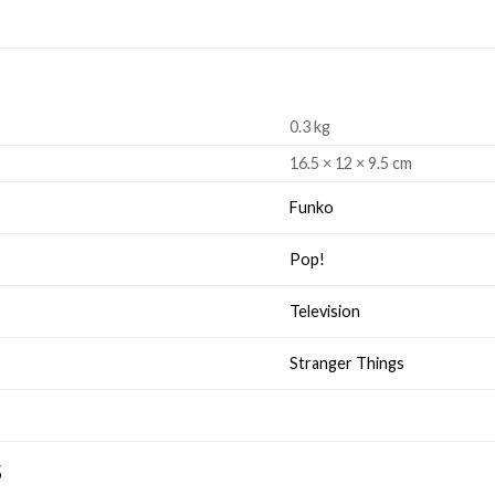
0.3 kg
16.5 × 12 × 9.5 cm
Funko
Pop!
Television
Stranger Things
S