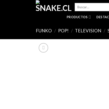
Skip
Buscar
to
por:
content
PRODUCTOS
DESTA
FUNKO
/
POP!
/
TELEVISION
/