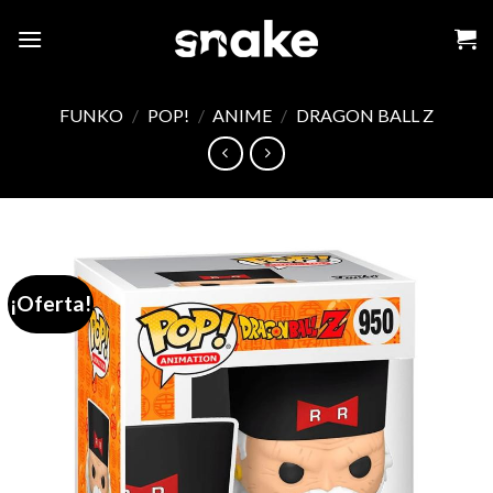
Skip
to
content
FUNKO
/
POP!
/
ANIME
/
DRAGON BALL Z
¡Oferta!