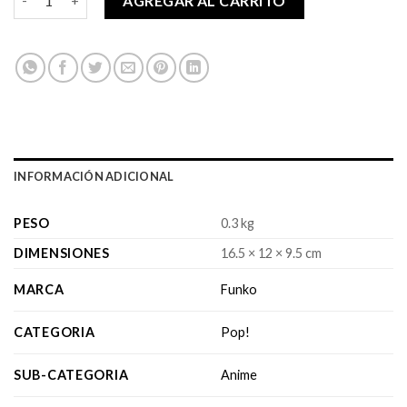
AGREGAR AL CARRITO
$16,990.
$14,990.
INFORMACIÓN ADICIONAL
PESO
0.3 kg
DIMENSIONES
16.5 × 12 × 9.5 cm
MARCA
Funko
CATEGORIA
Pop!
SUB-CATEGORIA
Anime