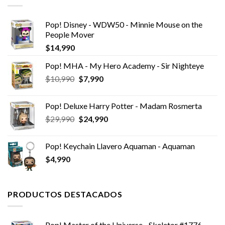
Pop! Disney - WDW50 - Minnie Mouse on the
People Mover
$
14,990
Pop! MHA - My Hero Academy - Sir Nighteye
El
El
$
10,990
$
7,990
precio
precio
original
actual
Pop! Deluxe Harry Potter - Madam Rosmerta
era:
es:
El
El
$
29,990
$
24,990
$10,990.
$7,990.
precio
precio
original
actual
Pop! Keychain Llavero Aquaman - Aquaman
era:
es:
$
4,990
$29,990.
$24,990.
PRODUCTOS DESTACADOS
Pop! Master of the Universe - Skeletor #1776