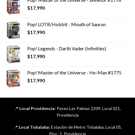
$
17,990
Pop! LOTR/Hobbit - Mouth of Sauron
$
17,990
Pop! Legends - Darth Vader (Infinities)
$
17,990
Pop! Master of the Universe - He-Man #1775
$
17,990
📍
Local Providencia:
Paseo Las Palmas 2209, Local 021,
Providencia
📍
Local Tobalaba:
Estación de Metro Tobalaba, Local 05,
Piso -1, Providencia