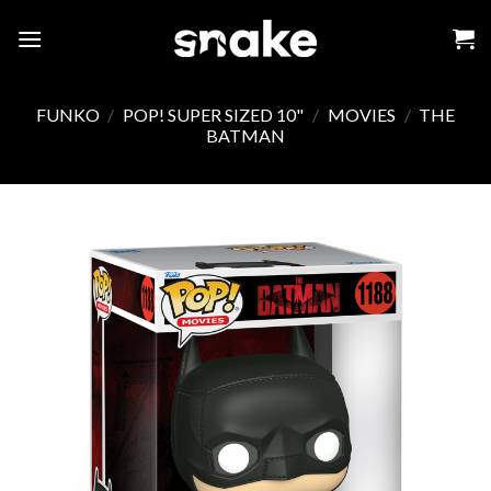
Skip
to
content
FUNKO
/
POP! SUPER SIZED 10"
/
MOVIES
/
THE
BATMAN