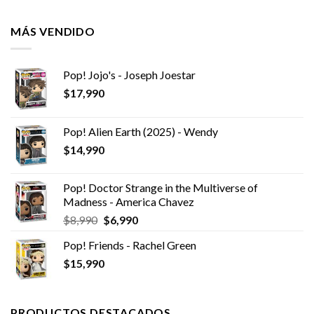
MÁS VENDIDO
Pop! Jojo's - Joseph Joestar
$
17,990
Pop! Alien Earth (2025) - Wendy
$
14,990
Pop! Doctor Strange in the Multiverse of
Madness - America Chavez
El
El
$
8,990
$
6,990
precio
precio
Pop! Friends - Rachel Green
original
actual
$
15,990
era:
es:
$8,990.
$6,990.
PRODUCTOS DESTACADOS