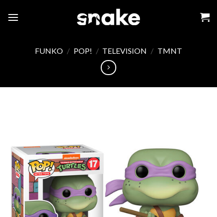
Skip
to
content
FUNKO
/
POP!
/
TELEVISION
/
TMNT