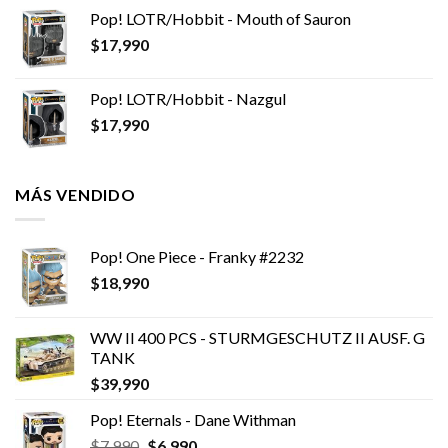
Pop! LOTR/Hobbit - Mouth of Sauron
$
17,990
Pop! LOTR/Hobbit - Nazgul
$
17,990
MÁS VENDIDO
Pop! One Piece - Franky #2232
$
18,990
WW II 400 PCS - STURMGESCHUTZ II AUSF. G
TANK
$
39,990
Pop! Eternals - Dane Withman
El
El
$
7,990
$
6,990