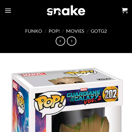
Skip
to
content
FUNKO
/
POP!
/
MOVIES
/
GOTG2