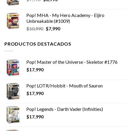
precio
precio
original
actual
Pop! MHA - My Hero Academy - Eijiro
era:
es:
Unbreakable (#1009)
$7,990.
$6,990.
El
El
$
10,990
$
7,990
precio
precio
original
actual
PRODUCTOS DESTACADOS
era:
es:
$10,990.
$7,990.
Pop! Master of the Universe - Skeletor #1776
$
17,990
Pop! LOTR/Hobbit - Mouth of Sauron
$
17,990
Pop! Legends - Darth Vader (Infinities)
$
17,990