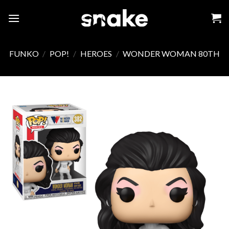
Skip
to
content
FUNKO
/
POP!
/
HEROES
/
WONDER WOMAN 80TH