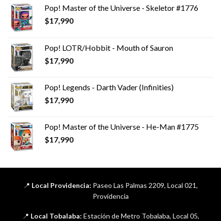
Pop! Master of the Universe - Skeletor #1776
$
17,990
Pop! LOTR/Hobbit - Mouth of Sauron
$
17,990
Pop! Legends - Darth Vader (Infinities)
$
17,990
Pop! Master of the Universe - He-Man #1775
$
17,990
📍
Local Providencia:
Paseo Las Palmas 2209, Local 021,
Providencia
📍
Local Tobalaba:
Estación de Metro Tobalaba, Local 05,