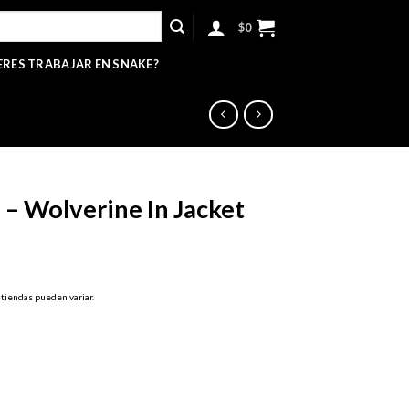
$
0
ERES TRABAJAR EN SNAKE?
– Wolverine In Jacket
 tiendas pueden variar.