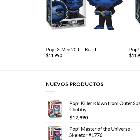
+
+
Pop! X-Men 20th – Beast
Pop! 
$
11,990
$
11,
NUEVOS PRODUCTOS
Pop! Killer Klown from Outer Spa
Chubby
$
17,990
Pop! Master of the Universe -
Skeletor #1776