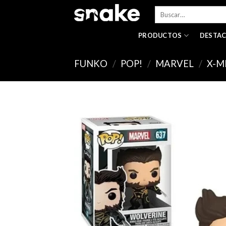
Skip
Buscar
to
por:
content
PRODUCTOS
DESTA
FUNKO
/
POP!
/
MARVEL
/
X-M