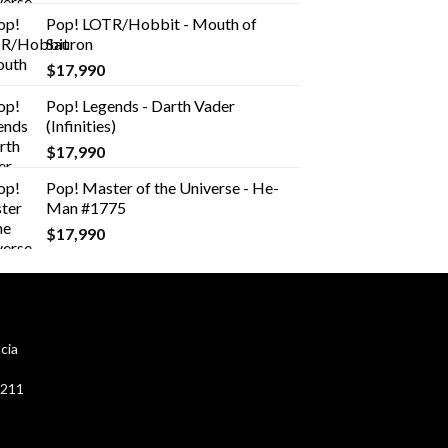
Pop! LOTR/Hobbit - Mouth of
Sauron
$
17,990
Pop! Legends - Darth Vader
(Infinities)
$
17,990
Pop! Master of the Universe - He-
Man #1775
$
17,990
cia
 211