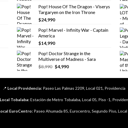
original
actual
Pop! House Of The Dragon - Viserys
era:
es:
Targaryen on the Iron Throne
$14,990.
$6,990.
$
24,990
Pop! Marvel - Infinity War - Captain
America
$
14,990
Pop! Doctor Strange in the
Multiverse of Madness - Sara
El
El
$
8,990
$
4,990
precio
precio
original
actual
era:
es:
📍
Local Providencia:
Paseo Las Palmas 2209, Local 021, Providencia
$8,990.
$4,990.
Local Tobalaba:
Estación de Metro Tobalaba, Local 05, Piso -1, Providen
Local EuroCentro:
Paseo Ahumada 85, Eurocentro, Segundo Piso, Local