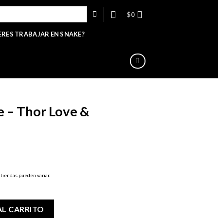
$
0
ERES TRABAJAR EN SNAKE?
e – Thor Love &
 tiendas pueden variar.
 & Thunder- L cantidad
AL CARRITO