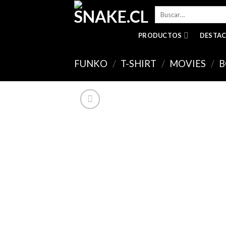
Skip
Buscar
to
por:
content
PRODUCTOS
DESTA
FUNKO
/
T-SHIRT
/
MOVIES
/
B