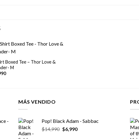
S
irt Boxed Tee – Thor Love &
der- M
990
MÁS VENDIDO
PR
ce -
Pop! Black Adam - Sabbac
El
El
$
14,990
$
6,990
precio
precio