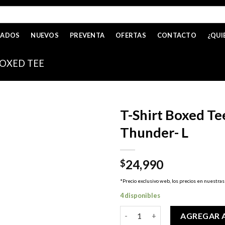
CADOS
NUEVOS
PREVENTA
OFERTAS
CONTACTO
¿QUI
OXED TEE
T-Shirt Boxed Te
Thunder- L
24,990
$
*Precio exclusivo web, los precios en nuestras
4 disponibles
T-Shirt Boxed Tee - Thor Love
AGREGAR 