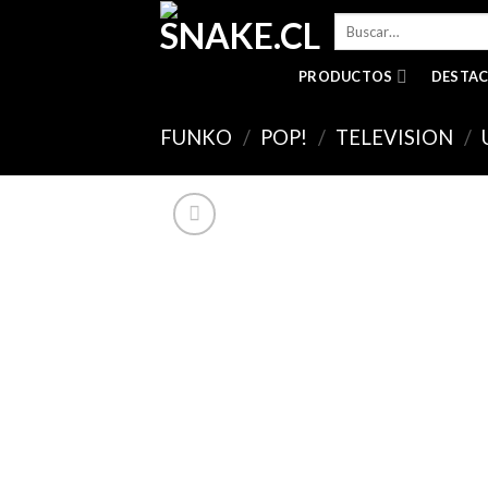
Skip
Buscar
to
por:
content
PRODUCTOS
DESTA
FUNKO
/
POP!
/
TELEVISION
/