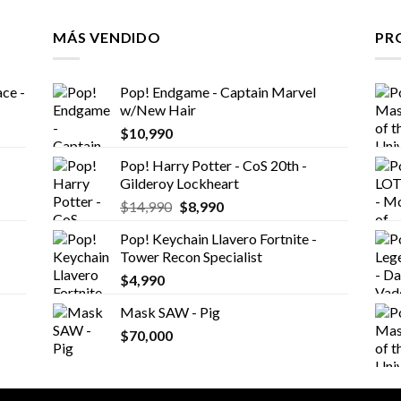
MÁS VENDIDO
PR
ce -
Pop! Endgame - Captain Marvel
w/New Hair
$
10,990
Pop! Harry Potter - CoS 20th -
Gilderoy Lockheart
El
El
$
14,990
$
8,990
precio
precio
Pop! Keychain Llavero Fortnite -
original
actual
Tower Recon Specialist
era:
es:
$
4,990
$14,990.
$8,990.
Mask SAW - Pig
$
70,000