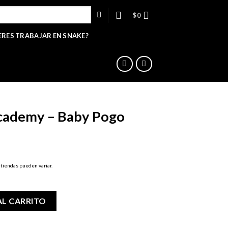
$
0
ERES TRABAJAR EN SNAKE?
cademy – Baby Pogo
 tiendas pueden variar.
 Pogo cantidad
AL CARRITO