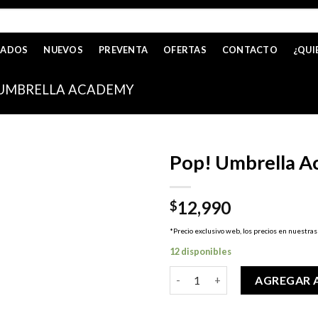
CADOS
NUEVOS
PREVENTA
OFERTAS
CONTACTO
¿QUI
UMBRELLA ACADEMY
Pop! Umbrella A
12,990
$
*Precio exclusivo web, los precios en nuestras
12 disponibles
Pop! Umbrella Academy - Baby
AGREGAR 